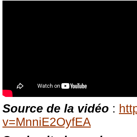
Source de la vidéo
:
htt
v=MnniE2OyfEA