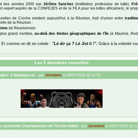
ébut des années 2000 par
Jérôme Sanchez
(instituteur, professeur de lutte),
Fré
t expert auprès de la CONFEJES et de la FILA pour les luttes africaines), le propr
turelles de Croche existent aujourd'hui à la Réunion, trait d’union entre
traditi
nelle de la Réunion :
tions
de Réunionnais
u plus grand nombre,
au-delà des limites géographiques de l'île
(à Maurice, Rod
Et comme on dit en créole :
"Lé dir ça ? Lé Jist li !".
Grâce à la volonté vou
Les 5 dernières nouvelles
Indien" à Madagascar
- par
Jeronimo
le 09/07/2026 @ 12:55
es prochains Championnats de l'Océan Indien
- par
Jeronimo
le 02/07/2026 @ 12