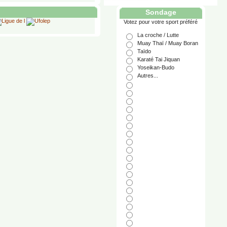
Sondage
Votez pour votre sport préféré
La croche / Lutte
Muay Thaï / Muay Boran
Taïdo
ight Club)
Karaté Tai Jiquan
Yoseikan-Budo
b)
Autres...
e)
 de jambe
che MMA 974)
hilogène)