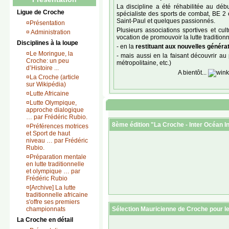
La discipline a été réhabilitée au d
Ligue de Croche
spécialiste des sports de combat, BE 2 e
Saint-Paul et quelques passionnés.
¤
Présentation
Plusieurs associations sportives et cul
¤
Administration
vocation de promouvoir la lutte tradition
Disciplines à la loupe
- en la
restituant aux nouvelles généra
¤
Le Moringue, la
- mais aussi en la faisant découvrir a
Croche: un peu
métropolitaine, etc.)
d’Histoire ...
A bientôt...
¤
La Croche (article
sur Wikipédia)
¤
Lutte Africaine
¤
Lutte Olympique,
approche dialogique
… par Frédéric Rubio.
8ème édition "La Croche - Inter Océan 
¤
Préférences motrices
et Sport de haut
niveau … par Frédéric
Rubio.
¤
Préparation mentale
en lutte traditionnelle
et olympique … par
Frédéric Rubio
¤
[Archive] La lutte
traditionnelle africaine
s'offre ses premiers
Sélection Mauricienne de Croche pour l
championnats
La Croche en détail