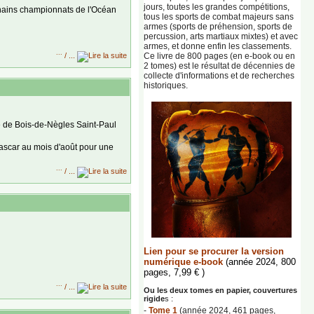
jours, toutes les grandes compétitions,
ochains championnats de l'Océan
tous les sports de combat majeurs sans
armes (sports de préhension, sports de
percussion, arts martiaux mixtes) et avec
armes, et donne enfin les classements.
...
Ce livre de 800 pages (en e-book ou en
/ ...
2 tomes) est le résultat de décennies de
collecte d'informations et de recherches
historiques.
e de Bois-de-Nègles Saint-Paul
ascar au mois d'août pour une
...
/ ...
. Le noms des champions et
Lien pour se procurer la version
numérique e-book
(année 2024, 800
pages, 7,99 € )
...
/ ...
Ou les deux tomes en papier, couvertures
rigide
s :
-
Tome 1
(année 2024, 461 pages,