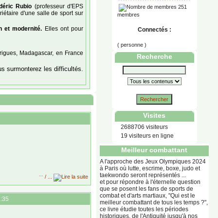
déric Rubio
(professeur d'EPS
251
iétaire d'une salle de sport sur
membres
on et modernité.
Elles ont pour
Connectés :
( personne )
rigues, Madagascar, en France
Recherche
s surmonterez les difficultés.
Rechercher
Visites
2688706 visiteurs
19 visiteurs en ligne
Meilleur combattant
A l'approche des Jeux Olympiques 2024
à Paris où lutte, escrime, boxe, judo et
taekwondo seront représentés ...
...
/ ...
et pour répondre à l'éternelle question
que se posent les fans de sports de
combat et d'arts martiaux, "Qui est le
:35
meilleur combattant de tous les temps ?",
ce livre étudie toutes les périodes
historiques, de l'Antiquité jusqu'à nos