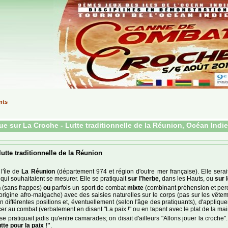
nts
e sur La Croche - Lutte traditionnelle de la Réunion, Océan Indi
lutte traditionnelle de la Réunion
l'île de
La Réunion
(département 974 et région d'outre mer française). Elle sera
qui souhaitaient se mesurer. Elle se pratiquait
sur l'herbe
, dans les Hauts, ou
sur 
n
(sans frappes)
ou
parfois un sport de combat
mixte
(combinant préhension et perc
igine afro-malgache) avec des saisies naturelles sur le corps (pas sur les vêteme
n différentes positions et, éventuellement (selon l'âge des pratiquants), d'appliqu
ncer au combat (verbalement en disant "La paix !" ou en tapant avec le plat de la mai
 se pratiquait jadis qu'entre camarades; on disait d'ailleurs "Allons jouer la croche"
utte pour la paix !"
.