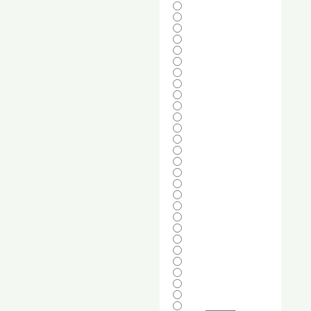
 de jambe + étranglement
 de jambe + étranglement
 alors qu'il menait 5-0 Yael
e des Palmistes) font match nul
a Croche MMA 974)