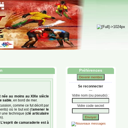
en
Préférences
Devenir membre
Se reconnecter
---
Votre nom (ou pseudo) :
it
née au moins au XIXe siècle
le sable
, en bord de mer.
ussion, comme ce fut décrit par
Votre code secret
nts) où le but est d'
amener le
er une technique (
clé articulaire
n).
Envoyer
.
L'esprit de camaraderie est à