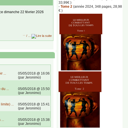
33,99€ )
-
Tome 2
(année 2024, 348 pages, 28,98
€ )
 ce dimanche 22 février 2026
...
/ ...
r ...
05/05/2018 @ 16:06
(par Jeronimo)
e Bois-de-Nègles Saint-Paul
du ...
05/05/2018 @ 15:50
ascar au mois d'août pour une
(par Jeronimo)
mite) ...
05/05/2018 @ 15:41
roche MMA 974)
(par Jeronimo)
...
05/05/2018 @ 15:38
(par Jeronimo)