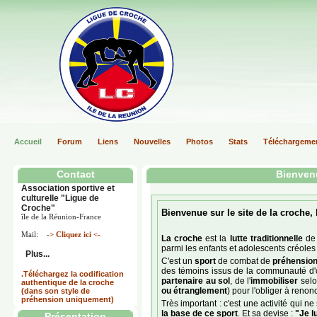
Accueil
Forum
Liens
Nouvelles
Photos
Stats
Téléchargeme
Contact
Bienvenu
Association sportive et
culturelle "Ligue de
Croche"
Bienvenue sur le site de la croche, 
île de la Réunion-France
Mail:
-> Cliquez ici <-
La croche
est la
lutte traditionnelle
de 
parmi les enfants et adolescents créoles 
Plus...
C'est un
sport
de combat de
préhensio
des témoins issus de la communauté d'or
.Téléchargez la codification
partenaire au sol
, de l'
immobiliser
selo
authentique de la croche
ou étranglement
) pour l'obliger à reno
(dans son style de
préhension uniquement)
Très important : c'est une activité qui ne
la base de ce sport
. Et sa devise :
"Je l
Présentation