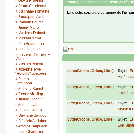
¤
Giovany Sorlier
Edley Nicole bat aux points 3-0 Adi
Echanges interclubs dimanche 22 févrie
¤
Bruno Courteaud
Champion de la Réunion 2026 : Adrien I
¤
Stéphane Fontaine
La croche sera au programme de l'Echange
Médaillé d'argent : Edley Nicole (Team P
¤
Rodolphe Marlin
Médaillé de bronze : Adill Catouaria (Te
¤
Romain Paumel
¤
Jimmy Mahé
Catégorie Benjamins (12-13 ans) Toute
¤
Matthieu Debast
Combats de 2mn - gamme technique autoris
¤
Mickaël Morel
¤
Ken Bourgogne
Samuel Amaye Mandiny (61,9kg ; T
¤
Fabrice Lucas
Samuel Amaye Mandiny (61,9kg ; Te
Diclan Lepinay (Oméga Fight Club)
¤
Frédéric Ramsamy-
Mouti
¤
Mickaël Poleya
Champion de la Réunion 2026 : Samuel
Médaillé d'argent : Diclan Lepinay (Omég
¤
Joseph Hervé
Lutte(Croche, Gréco, Libre)
Sujet :
Et 
Médaillé de bronze : Hugo Tarcyle (La 
"Hercule" Jolicoeur
Après avoi
¤
Patrick-Louis
Ferdinand
Catégorie Minimes (14-15 ans) -50kg
et 
Le samedi 27 juin 2026, les Championnat
Lutte(Croche, Gréco, Libre)
Sujet :
Et 
¤
Anthony Ramet
Combats de 3mn - gamme technique autoris
dans les différentes catégories d'âge et d
D'après le
¤
Cédric Ah-Hing
Les vainqueurs des catégories seniors
Nicolas Dijoux (47,8kg ; Team Phil
¤
Jimmy Grondin
co
Melvin Verbard (46,8kg ; La Croch
Lutte(Croche, Gréco, Libre)
Sujet :
Et 
¤
Angel Laval
Melvin Verbard (46,8kg ; La Croch
Mathieu Gr
¤
Pascal Laurent
Nicolas Dijoux (47,8kg ; Team Phil
¤
Guyliane Bandou
Samuel Tariffe (46,7kg ; La Croch
Catégorie Poussins (10-11 ans) Toutes 
Lutte(Croche, Gréco, Libre)
Sujet :
Et 
Nicolas Dijoux (47,8kg ; Team Phil
¤
Frédéric Audebert
Champion de la Réunion 2026 : Adrien I
Loïc Bijou
¤
Antoine Delpuech
Médaillé d'argent : Edley Nicole (Team P
Champion de la Réunion 2026 : Nicolas 
Médaillé de bronze : Adill Catouaria (Te
¤
Lino Charlettine