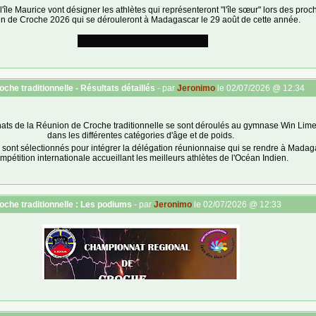
'île Maurice vont désigner les athlètes qui représenteront "l'île sœur" lors des pr
en de Croche 2026 qui se dérouleront à Madagascar le 29 août de cette année.
he traditionnelle - Résultats détaillés
- par
Jeronimo
le 02/07/2026 @ 12:34
ats de la Réunion de Croche traditionnelle se sont déroulés au gymnase Win Lim
dans les différentes catégories d'âge et de poids.
 sont sélectionnés pour intégrer la délégation réunionnaise qui se rendre à Madag
mpétition internationale accueillant les meilleurs athlètes de l'Océan Indien.
Voici les podiums et les résultats détaillés de cette journée.
--------------------------
toires en moins de 30 secondes ou performances techniques) sont notées en gras
che traditionnelle : Les podiums
- par
Jeronimo
le 02/07/2026 @ 12:33
championne 2026 sont surlignés en doré.
--------------------------
catégories de poids confondues
ée : projections + immobilisations ou positions de contrôle
ght Club) bat aux points 4-0 Edley Nicole (33,9kg ; Team Philogène)
logène) bat aux points 2-0 Alan Henry Paul (27,7kg ; Team Philogène
-0 Adill Catouaria
an Henry Paul
5-0 Alan Henry Paul