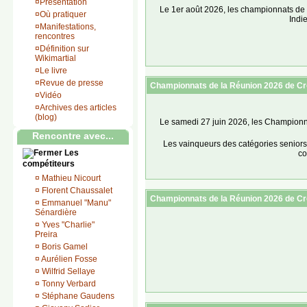
¤
Présentation
Le 1er août 2026, les championnats de l
¤
Où pratiquer
Indi
¤
Manifestations,
rencontres
¤
Définition sur
Wikimartial
¤
Le livre
¤
Revue de presse
Championnats de la Réunion 2026 de Croc
¤
Vidéo
¤
Archives des articles
(blog)
Le samedi 27 juin 2026, les Championn
Rencontre avec...
Les vainqueurs des catégories seniors
Les
co
compétiteurs
¤
Mathieu Nicourt
¤
Florent Chaussalet
Les performances remarquables (vic
Championnats de la Réunion 2026 de Cro
¤
Emmanuel "Manu"
Sénardière
¤
Yves "Charlie"
Catégorie Poussins (10-11 ans) Toutes 
Preira
Combats de 1mn - gamme technique autoris
¤
Boris Gamel
¤
Aurélien Fosse
Adrien Ip-Wo-Hing (37kg ; Oméga Fi
Adill Catouaria (29,5kg ; Team Phi
¤
Wilfrid Sellaye
Adrien Ip-Wo-Hing bat aux points 6
¤
Tonny Verbard
Edley Nicole bat aux points 3-0 Al
¤
Stéphane Gaudens
Adrien Ip-Wo-Hing bat aux points 