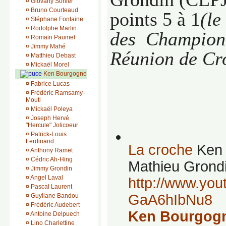
¤
Giovany Sorlier
¤
Bruno Courteaud
points 5 à 1
(le
¤
Stéphane Fontaine
¤
Rodolphe Marlin
des
Championn
¤
Romain Paumel
¤
Jimmy Mahé
Réunion de Cr
¤
Matthieu Debast
¤
Mickaël Morel
Ken Bourgogne
¤
Fabrice Lucas
¤
Frédéric Ramsamy-
Mouti
¤
Mickaël Poleya
¤
Joseph Hervé
"Hercule" Jolicoeur
¤
Patrick-Louis
Ferdinand
La croche
Ken
¤
Anthony Ramet
¤
Cédric Ah-Hing
Mathieu Grondi
¤
Jimmy Grondin
¤
Angel Laval
http://www.yo
¤
Pascal Laurent
GaA6hIbNu8
¤
Guyliane Bandou
¤
Frédéric Audebert
Ken Bourgogn
¤
Antoine Delpuech
¤
Lino Charlettine