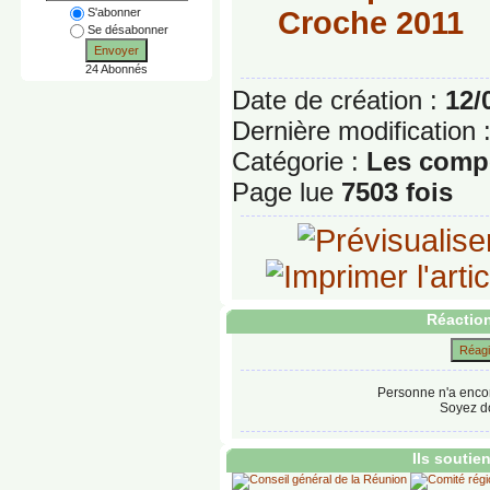
S'abonner
Croche 2011
Se désabonner
Envoyer
24 Abonnés
Date de création :
12/
Dernière modification 
Catégorie :
Les compé
Page lue
7503 fois
Réaction
Réagir
Personne n'a enco
Soyez do
Ils soutie