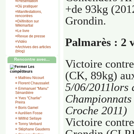
¤
Présentation
+de 93kg (201
¤
Où pratiquer
¤
Manifestations,
rencontres
Grondin.
¤
Définition sur
Wikimartial
¤
Le livre
¤
Revue de presse
Palmarès : 2 v
¤
Vidéo
¤
Archives des articles
(blog)
Rencontre avec...
Victoire cont
Les
(CK, 89kg) aux
compétiteurs
¤
Mathieu Nicourt
5/06/2011lors 
¤
Florent Chaussalet
¤
Emmanuel "Manu"
Sénardière
Championnats 
¤
Yves "Charlie"
Preira
Croche 2011)
¤
Boris Gamel
¤
Aurélien Fosse
Victoire contr
¤
Wilfrid Sellaye
¤
Tonny Verbard
¤
Stéphane Gaudens
Grondin (CLPJ