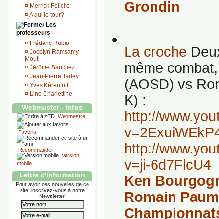
Grondin
¤
Merrick Félicité
¤
A qui le tour?
Les
professeurs
¤
Frédéric Rubio
La croche
Deux
¤
Jocelyn Ramsamy-
Mouti
même combat,
¤
Jérôme Sanchez
¤
Jean-Pierre Tarley
(AOSD) vs Rom
¤
Yves Kérenfort
¤
Lino Charlettine
K) :
Webmaster - Infos
http://www.yo
Webmestre
v=2ExuiWEkP
Favoris
http://www.yo
Recommander
Version
v=ji-6d7FlcU4
mobile
Lettre d'information
Ken Bourgogn
Pour avoir des nouvelles de ce
site, inscrivez-vous à notre
Romain Paume
Newsletter.
Championnats