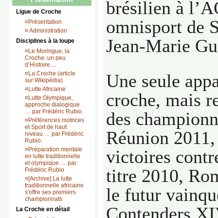
brésilien à l’
Ligue de Croche
omnisport de S
¤
Présentation
¤
Administration
Jean-Marie Gu
Disciplines à la loupe
¤
Le Moringue, la
Croche: un peu
d’Histoire ...
¤
La Croche (article
Une seule appa
sur Wikipédia)
¤
Lutte Africaine
croche, mais r
¤
Lutte Olympique,
approche dialogique
… par Frédéric Rubio.
des championna
¤
Préférences motrices
et Sport de haut
Réunion 2011, 
niveau … par Frédéric
Rubio.
¤
Préparation mentale
victoires contr
en lutte traditionnelle
et olympique … par
titre 2010, Ro
Frédéric Rubio
¤
[Archive] La lutte
traditionnelle africaine
le futur vainq
s'offre ses premiers
championnats
Contenders X
La Croche en détail