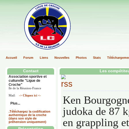
Accueil
Forum
Liens
Nouvelles
Photos
Stats
Téléchargeme
Contact
Les compétite
Association sportive et
culturelle "Ligue de
Croche"
île de la Réunion-France
Mail:
-> Cliquez ici <-
Ken Bourgogne
Plus...
judoka de 87 k
.Téléchargez la codification
authentique de la croche
en grappling et
(dans son style de
préhension uniquement)
Présentation