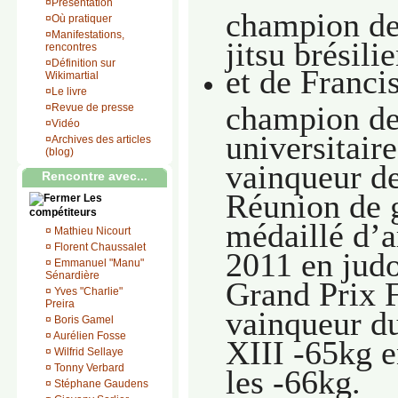
¤
Présentation
champion de
¤
Où pratiquer
¤
Manifestations,
jitsu brésil
rencontres
¤
Définition sur
et de Franci
Wikimartial
¤
Le livre
champion de
¤
Revue de presse
¤
Vidéo
universitaire
¤
Archives des articles
(blog)
vainqueur de
Rencontre avec...
Réunion de 
Les
compétiteurs
médaillé d’a
¤
Mathieu Nicourt
¤
Florent Chaussalet
2011 en judo
¤
Emmanuel "Manu"
Sénardière
Grand Prix
¤
Yves "Charlie"
Preira
vainqueur d
¤
Boris Gamel
¤
Aurélien Fosse
XIII -65kg e
¤
Wilfrid Sellaye
¤
Tonny Verbard
les -66kg.
¤
Stéphane Gaudens