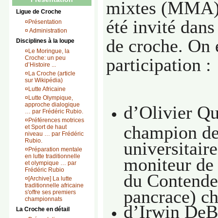
mixtes (MMA) 
Ligue de Croche
été invité dans
¤
Présentation
¤
Administration
de croche. On e
Disciplines à la loupe
¤
Le Moringue, la
Croche: un peu
participation :
d’Histoire ...
¤
La Croche (article
sur Wikipédia)
¤
Lutte Africaine
¤
Lutte Olympique,
approche dialogique
d’Olivier Qu
… par Frédéric Rubio.
¤
Préférences motrices
champion de
et Sport de haut
niveau … par Frédéric
Rubio.
universitaire
¤
Préparation mentale
en lutte traditionnelle
moniteur de
et olympique … par
Frédéric Rubio
du Contende
¤
[Archive] La lutte
traditionnelle africaine
pancrace) ch
s'offre ses premiers
championnats
d’Irwin DeB
La Croche en détail