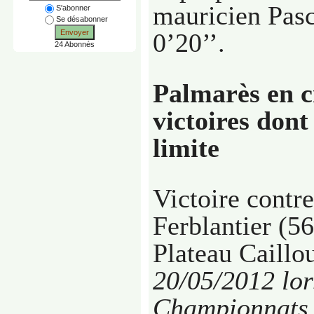
mauricien Pasc
S'abonner
Se désabonner
Envoyer
0’20’’.
24 Abonnés
Palmarès en c
victoires dont
limite
Victoire cont
Ferblantier (5
Plateau Caillo
20/05/2012
lor
Championnats 