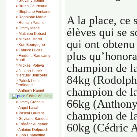
¤
Giovany Sorlier
¤
Bruno Courteaud
¤
Stéphane Fontaine
A la place, ce 
¤
Rodolphe Marlin
¤
Romain Paumel
élèves qui se s
¤
Jimmy Mahé
¤
Matthieu Debast
¤
Mickaël Morel
qui ont obtenu 
¤
Ken Bourgogne
¤
Fabrice Lucas
plus qu’honora
¤
Frédéric Ramsamy-
Mouti
champion de l
¤
Mickaël Poleya
¤
Joseph Hervé
"Hercule" Jolicoeur
84kg (Rodolph
¤
Patrick-Louis
Ferdinand
champion de l
¤
Anthony Ramet
Cédric Ah-Hing
66kg (Anthony
¤
Jimmy Grondin
¤
Angel Laval
champion de l
¤
Pascal Laurent
¤
Guyliane Bandou
60kg (Cédric 
¤
Frédéric Audebert
¤
Antoine Delpuech
¤
Lino Charlettine