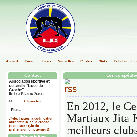
Accueil
Forum
Liens
Nouvelles
Photos
Stats
Téléchargeme
Contact
Les compétite
Association sportive et
culturelle "Ligue de
Croche"
île de la Réunion-France
Mail:
-> Cliquez ici <-
En 2012, le Ce
Plus...
Martiaux Jita 
.Téléchargez la codification
authentique de la croche
meilleurs club
(dans son style de
préhension uniquement)
Présentation