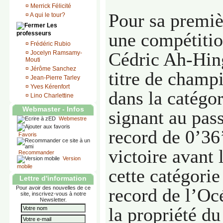
¤
Merrick Félicité
Pour sa premiè
¤
A qui le tour?
Les
une compétitio
professeurs
¤
Frédéric Rubio
Cédric Ah-Hing
¤
Jocelyn Ramsamy-
Mouti
¤
Jérôme Sanchez
titre de champ
¤
Jean-Pierre Tarley
¤
Yves Kérenfort
dans la catégo
¤
Lino Charlettine
Webmaster - Infos
signant au pas
Webmestre
record de 0’36
Favoris
victoire avant 
Recommander
Version
mobile
cette catégorie
Lettre d'information
Pour avoir des nouvelles de ce
record de l’Oc
site, inscrivez-vous à notre
Newsletter.
la propriété d