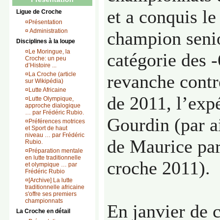
et a conquis le 
Ligue de Croche
¤
Présentation
¤
Administration
champion senio
Disciplines à la loupe
¤
Le Moringue, la
catégorie des 
Croche: un peu
d’Histoire ...
¤
La Croche (article
revanche contr
sur Wikipédia)
¤
Lutte Africaine
de 2011, l’exp
¤
Lutte Olympique,
approche dialogique
… par Frédéric Rubio.
Gourdin (par a
¤
Préférences motrices
et Sport de haut
niveau … par Frédéric
de Maurice par
Rubio.
¤
Préparation mentale
en lutte traditionnelle
croche 2011).
et olympique … par
Frédéric Rubio
¤
[Archive] La lutte
traditionnelle africaine
s'offre ses premiers
championnats
En janvier de 
La Croche en détail