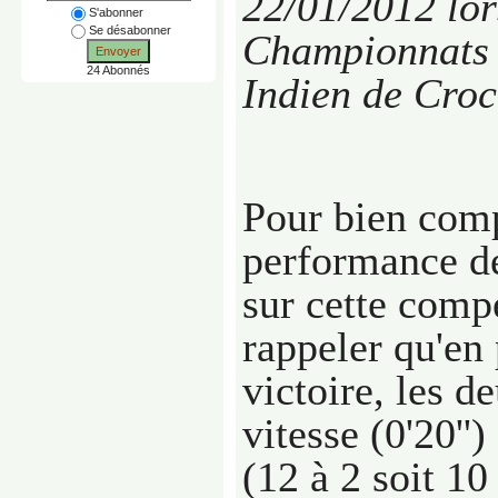
22/01/2012 lor
S'abonner
Se désabonner
Championnats 
Envoyer
24 Abonnés
Indien de Cro
Pour bien com
performance d
sur cette compé
rappeler qu'en 
victoire, les d
vitesse (0'20''
(12 à 2 soit 10