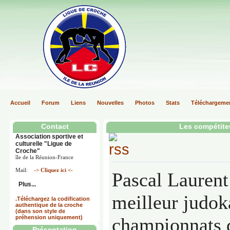
Accueil
Forum
Liens
Nouvelles
Photos
Stats
Téléchargeme
Contact
Les compétite
Association sportive et
culturelle "Ligue de
Croche"
île de la Réunion-France
Mail:
-> Cliquez ici <-
Pascal Laurent 
Plus...
meilleur judok
.Téléchargez la codification
authentique de la croche
(dans son style de
préhension uniquement)
championnats 
Présentation