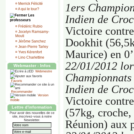
1ers Champion
¤
Merrick Félicité
¤
A qui le tour?
Indien de Cro
Les
professeurs
¤
Frédéric Rubio
Victoire cont
¤
Jocelyn Ramsamy-
Mouti
Dookhit (56,5kg
¤
Jérôme Sanchez
¤
Jean-Pierre Tarley
Maurice) en
0
¤
Yves Kérenfort
¤
Lino Charlettine
22/01/2012 lor
Webmaster - Infos
Webmestre
Championnats 
Favoris
Indien de Cro
Recommander
Version
Victoire contr
mobile
Lettre d'information
(57kg, croche, 
Pour avoir des nouvelles de ce
site, inscrivez-vous à notre
Réunion) aux 
Newsletter.