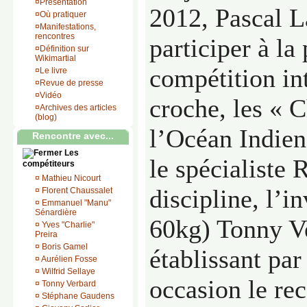
¤
Présentation
2012, Pascal L
¤
Où pratiquer
¤
Manifestations,
rencontres
participer à la
¤
Définition sur
Wikimartial
compétition in
¤
Le livre
¤
Revue de presse
¤
Vidéo
croche, les « 
¤
Archives des articles
(blog)
l’Océan Indien 
Rencontre avec...
Les
le spécialiste 
compétiteurs
¤
Mathieu Nicourt
discipline, l’i
¤
Florent Chaussalet
¤
Emmanuel "Manu"
Sénardière
60kg) Tonny 
¤
Yves "Charlie"
Preira
¤
Boris Gamel
établissant pa
¤
Aurélien Fosse
¤
Wilfrid Sellaye
occasion le rec
¤
Tonny Verbard
¤
Stéphane Gaudens