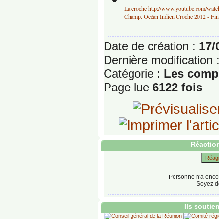
La croche
http://www.youtube.com/w
Champ. Océan Indien Croche 2012 - Fina
Date de création :
17/
Dernière modification 
Catégorie :
Les compé
Page lue
6122 fois
Réaction
Réagir
Personne n'a enco
Soyez do
Ils soutie