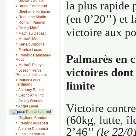
¤
Giovany Sorlier
la plus rapide 
¤
Bruno Courteaud
¤
Stéphane Fontaine
(en 0’20’’) et l
¤
Rodolphe Marlin
¤
Romain Paumel
¤
Jimmy Mahé
victoire aux po
¤
Matthieu Debast
¤
Mickaël Morel
¤
Ken Bourgogne
¤
Fabrice Lucas
Palmarès en c
¤
Frédéric Ramsamy-
Mouti
¤
Mickaël Poleya
victoires dont
¤
Joseph Hervé
"Hercule" Jolicoeur
¤
Patrick-Louis
limite
Ferdinand
¤
Anthony Ramet
¤
Cédric Ah-Hing
¤
Jimmy Grondin
Victoire contr
¤
Angel Laval
Pascal Laurent
(60kg, lutte, î
¤
Guyliane Bandou
¤
Frédéric Audebert
2’46’’
(le 22/0
¤
Antoine Delpuech
¤
Lino Charlettine