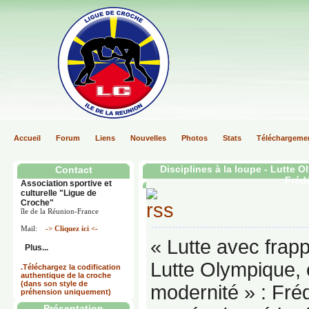
Accueil
Forum
Liens
Nouvelles
Photos
Stats
Téléchargeme
Disciplines à la loupe -
Lutte O
Contact
Frédé
Association sportive et
culturelle "Ligue de
Croche"
île de la Réunion-France
Mail:
-> Cliquez ici <-
« Lutte avec frapp
Plus...
Lutte Olympique, e
.Téléchargez la codification
authentique de la croche
(dans son style de
modernité » : Fré
préhension uniquement)
Présentation