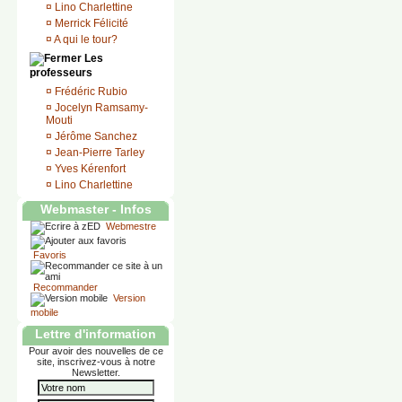
¤
Lino Charlettine
¤
Merrick Félicité
¤
A qui le tour?
Les
professeurs
¤
Frédéric Rubio
¤
Jocelyn Ramsamy-
Mouti
¤
Jérôme Sanchez
¤
Jean-Pierre Tarley
¤
Yves Kérenfort
¤
Lino Charlettine
Webmaster - Infos
Webmestre
Favoris
Recommander
Version
mobile
Lettre d'information
Pour avoir des nouvelles de ce
site, inscrivez-vous à notre
Newsletter.