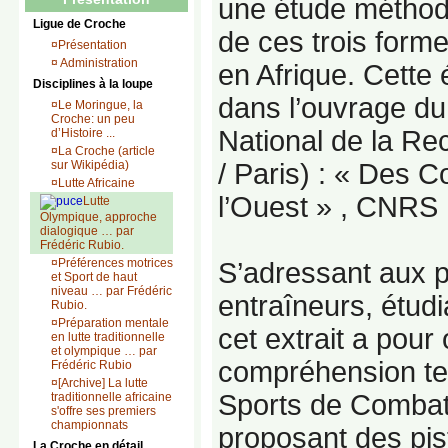
une étude méthod
Ligue de Croche
de ces trois forme
¤
Présentation
¤
Administration
en Afrique. Cette 
Disciplines à la loupe
dans l’ouvrage d
¤
Le Moringue, la
Croche: un peu
National de la Re
d’Histoire ...
¤
La Croche (article
sur Wikipédia)
/ Paris) : « Des C
¤
Lutte Africaine
l’Ouest » , CNRS 
Lutte
Olympique, approche
dialogique … par
Frédéric Rubio.
¤
Préférences motrices
S’adressant aux p
et Sport de haut
niveau … par Frédéric
entraîneurs, étud
Rubio.
¤
Préparation mentale
cet extrait a pour o
en lutte traditionnelle
et olympique … par
compréhension te
Frédéric Rubio
¤
[Archive] La lutte
Sports de Combat 
traditionnelle africaine
s'offre ses premiers
championnats
proposant des pis
La Croche en détail