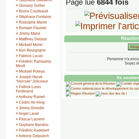
¤
Stéphane Gaudens
Page lue
6844 fois
¤
Giovany Sorlier
¤
Bruno Courteaud
¤
Stéphane Fontaine
¤
Rodolphe Marlin
¤
Romain Paumel
¤
Jimmy Mahé
Réaction
¤
Matthieu Debast
¤
Mickaël Morel
Réagir
¤
Ken Bourgogne
¤
Fabrice Lucas
Personne n'a enco
¤
Frédéric Ramsamy-
Soyez do
Mouti
¤
Mickaël Poleya
¤
Joseph Hervé
Ils soutie
"Hercule" Jolicoeur
¤
Patrick-Louis
Ferdinand
¤
Anthony Ramet
¤
Cédric Ah-Hing
¤
Jimmy Grondin
¤
Angel Laval
¤
Pascal Laurent
¤
Guyliane Bandou
¤
Frédéric Audebert
¤
Antoine Delpuech