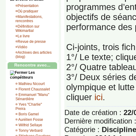
programmes d’ent
¤
Présentation
¤
Où pratiquer
objectifs de séanc
¤
Manifestations,
rencontres
performance des p
¤
Définition sur
Wikimartial
¤
Le livre
¤
Revue de presse
Ci-joints, trois fich
¤
Vidéo
¤
Archives des articles
1°/ Le texte; cliq
(blog)
2°/ Quatre tableau
Rencontre avec...
Les
3°/ Deux séries de
compétiteurs
¤
Mathieu Nicourt
olympique et lutte
¤
Florent Chaussalet
cliquer
ici
.
¤
Emmanuel "Manu"
Sénardière
¤
Yves "Charlie"
Preira
Date de création :
22/
¤
Boris Gamel
Dernière modification 
¤
Aurélien Fosse
¤
Wilfrid Sellaye
Catégorie :
Discipline
¤
Tonny Verbard