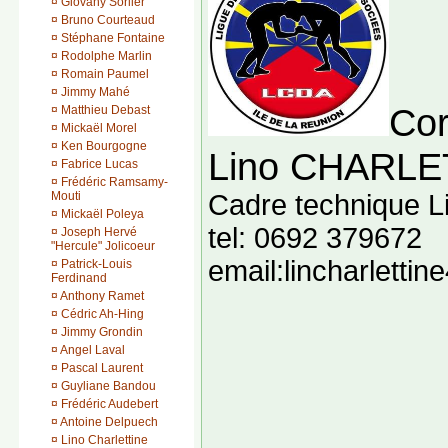
¤
Giovany Sorlier
¤
Bruno Courteaud
¤
Stéphane Fontaine
¤
Rodolphe Marlin
¤
Romain Paumel
¤
Jimmy Mahé
Cor
¤
Matthieu Debast
¤
Mickaël Morel
¤
Ken Bourgogne
Lino CHARL
¤
Fabrice Lucas
¤
Frédéric Ramsamy-
Mouti
Cadre technique L
¤
Mickaël Poleya
tel: 0692 379672
¤
Joseph Hervé
"Hercule" Jolicoeur
email:lincharlett
¤
Patrick-Louis
Ferdinand
¤
Anthony Ramet
¤
Cédric Ah-Hing
¤
Jimmy Grondin
¤
Angel Laval
¤
Pascal Laurent
¤
Guyliane Bandou
¤
Frédéric Audebert
¤
Antoine Delpuech
¤
Lino Charlettine