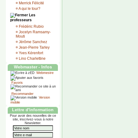
¤
Merrick Félicité
¤
A qui le tour?
Les
professeurs
¤
Frédéric Rubio
¤
Jocelyn Ramsamy-
Mouti
¤
Jérôme Sanchez
¤
Jean-Pierre Tarley
¤
Yves Kérenfort
¤
Lino Charlettine
Webmaster - Infos
Webmestre
Favoris
Recommander
Version
mobile
Lettre d'information
Pour avoir des nouvelles de ce
site, inscrivez-vous à notre
Newsletter.