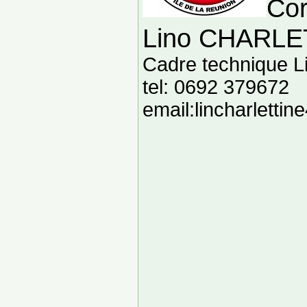
Cor
Lino CHARL
Cadre technique L
tel: 0692 379672
email:lincharlett