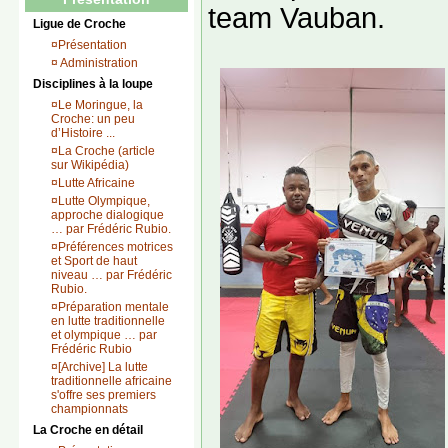
team Vauban.
Ligue de Croche
¤
Présentation
¤
Administration
Disciplines à la loupe
¤
Le Moringue, la
Croche: un peu
d’Histoire ...
¤
La Croche (article
sur Wikipédia)
¤
Lutte Africaine
¤
Lutte Olympique,
approche dialogique
… par Frédéric Rubio.
¤
Préférences motrices
et Sport de haut
niveau … par Frédéric
Rubio.
¤
Préparation mentale
en lutte traditionnelle
et olympique … par
Frédéric Rubio
¤
[Archive] La lutte
traditionnelle africaine
s'offre ses premiers
championnats
La Croche en détail