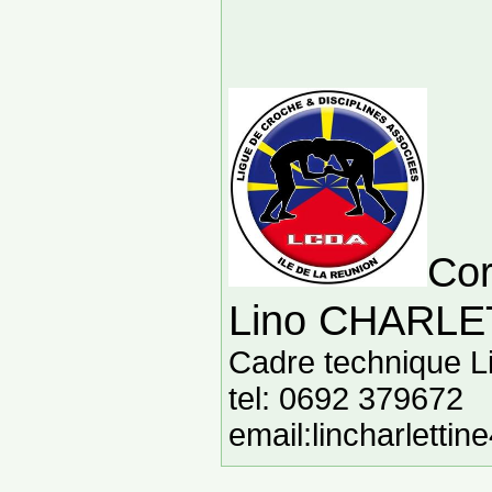
Cor
Lino CHARL
Cadre technique L
tel: 0692 379672
email:lincharlett