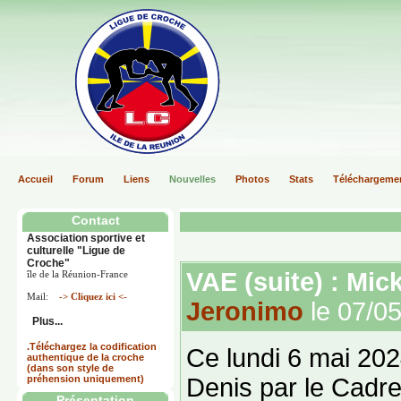
Accueil
Forum
Liens
Nouvelles
Photos
Stats
Téléchargeme
Contact
Association sportive et
culturelle "Ligue de
Croche"
VAE (suite) : Mic
île de la Réunion-France
Mail:
-> Cliquez ici <-
Jeronimo
le 07/0
Plus...
.Téléchargez la codification
Ce lundi 6 mai 202
authentique de la croche
(dans son style de
préhension uniquement)
Denis par le Cadre
Présentation