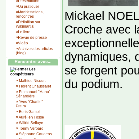
¤
Présentation
¤
Où pratiquer
Mickael NOEL 
¤
Manifestations,
rencontres
¤
Définition sur
Croche avec l
Wikimartial
¤
Le livre
¤
Revue de presse
exceptionnelle
¤
Vidéo
¤
Archives des articles
dynamiques, q
(blog)
Rencontre avec...
se forgent pou
Les
compétiteurs
du podium.
¤
Mathieu Nicourt
¤
Florent Chaussalet
¤
Emmanuel "Manu"
Sénardière
¤
Yves "Charlie"
Preira
¤
Boris Gamel
¤
Aurélien Fosse
¤
Wilfrid Sellaye
¤
Tonny Verbard
¤
Stéphane Gaudens