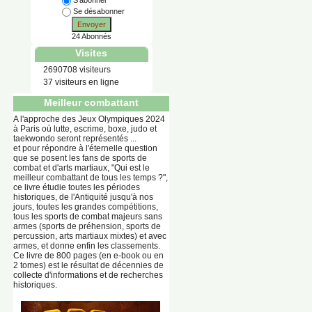
S'abonner
Se désabonner
Envoyer
24 Abonnés
Visites
2690708 visiteurs
37 visiteurs en ligne
Meilleur combattant
A l'approche des Jeux Olympiques 2024
à Paris où lutte, escrime, boxe, judo et
taekwondo seront représentés ...
et pour répondre à l'éternelle question
que se posent les fans de sports de
combat et d'arts martiaux, "Qui est le
meilleur combattant de tous les temps ?",
ce livre étudie toutes les périodes
historiques, de l'Antiquité jusqu'à nos
jours, toutes les grandes compétitions,
tous les sports de combat majeurs sans
armes (sports de préhension, sports de
percussion, arts martiaux mixtes) et avec
armes, et donne enfin les classements.
Ce livre de 800 pages (en e-book ou en
2 tomes) est le résultat de décennies de
collecte d'informations et de recherches
historiques.