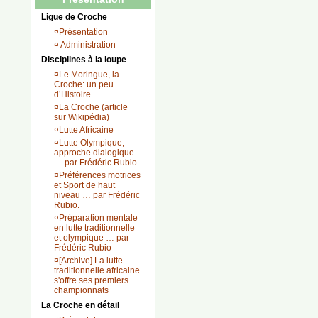
Ligue de Croche
¤
Présentation
¤
Administration
Disciplines à la loupe
¤
Le Moringue, la
Croche: un peu
d’Histoire ...
¤
La Croche (article
sur Wikipédia)
¤
Lutte Africaine
¤
Lutte Olympique,
approche dialogique
… par Frédéric Rubio.
¤
Préférences motrices
et Sport de haut
niveau … par Frédéric
Rubio.
¤
Préparation mentale
en lutte traditionnelle
et olympique … par
Frédéric Rubio
¤
[Archive] La lutte
traditionnelle africaine
s'offre ses premiers
championnats
La Croche en détail