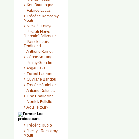
¤
Ken Bourgogne
¤
Fabrice Lucas
¤
Frédéric Ramsamy-
Mouti
¤
Mickaël Poleya
¤
Joseph Hervé
"Hercule" Jolicoeur
¤
Patrick-Louis
Ferdinand
¤
Anthony Ramet
¤
Cédric Ah-Hing
¤
Jimmy Grondin
¤
Angel Laval
¤
Pascal Laurent
¤
Guyliane Bandou
¤
Frédéric Audebert
¤
Antoine Delpuech
¤
Lino Charlettine
¤
Merrick Félicité
¤
A qui le tour?
Les
professeurs
¤
Frédéric Rubio
¤
Jocelyn Ramsamy-
Mouti