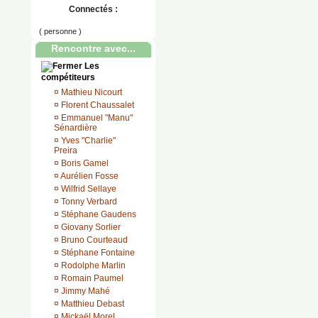
Connectés :
( personne )
Rencontre avec...
Les
compétiteurs
¤
Mathieu Nicourt
¤
Florent Chaussalet
¤
Emmanuel "Manu"
Sénardière
¤
Yves "Charlie"
Preira
¤
Boris Gamel
¤
Aurélien Fosse
¤
Wilfrid Sellaye
¤
Tonny Verbard
¤
Stéphane Gaudens
¤
Giovany Sorlier
¤
Bruno Courteaud
¤
Stéphane Fontaine
¤
Rodolphe Marlin
¤
Romain Paumel
¤
Jimmy Mahé
¤
Matthieu Debast
¤
Mickaël Morel