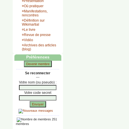
¤
Présentation
¤
Où pratiquer
¤
Manifestations,
rencontres
¤
Définition sur
Wikimartial
¤
Le livre
¤
Revue de presse
¤
Vidéo
¤
Archives des articles
(blog)
Préférences
Devenir membre
Se reconnecter
---
Votre nom (ou pseudo) :
Votre code secret
Envoyer
251
membres