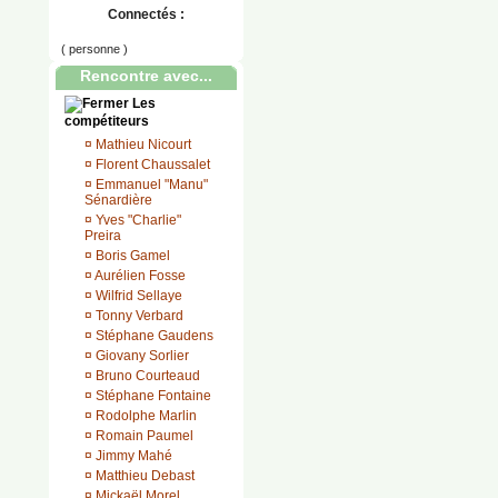
Connectés :
( personne )
Rencontre avec...
Les
compétiteurs
¤
Mathieu Nicourt
¤
Florent Chaussalet
¤
Emmanuel "Manu"
Sénardière
¤
Yves "Charlie"
Preira
¤
Boris Gamel
¤
Aurélien Fosse
¤
Wilfrid Sellaye
¤
Tonny Verbard
¤
Stéphane Gaudens
¤
Giovany Sorlier
¤
Bruno Courteaud
¤
Stéphane Fontaine
¤
Rodolphe Marlin
¤
Romain Paumel
¤
Jimmy Mahé
¤
Matthieu Debast
¤
Mickaël Morel