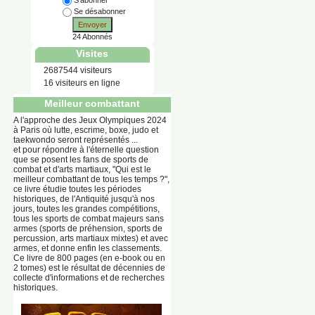
S'abonner
Se désabonner
Envoyer
24 Abonnés
Visites
2687544 visiteurs
16 visiteurs en ligne
Meilleur combattant
A l'approche des Jeux Olympiques 2024
à Paris où lutte, escrime, boxe, judo et
taekwondo seront représentés ...
et pour répondre à l'éternelle question
que se posent les fans de sports de
combat et d'arts martiaux, "Qui est le
meilleur combattant de tous les temps ?",
ce livre étudie toutes les périodes
historiques, de l'Antiquité jusqu'à nos
jours, toutes les grandes compétitions,
tous les sports de combat majeurs sans
armes (sports de préhension, sports de
percussion, arts martiaux mixtes) et avec
armes, et donne enfin les classements.
Ce livre de 800 pages (en e-book ou en
2 tomes) est le résultat de décennies de
collecte d'informations et de recherches
historiques.