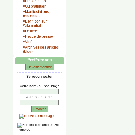
¤
Présentation
¤
Où pratiquer
¤
Manifestations,
rencontres
¤
Définition sur
Wikimartial
¤
Le livre
¤
Revue de presse
¤
Vidéo
¤
Archives des articles
(blog)
Préférences
Devenir membre
Se reconnecter
---
Votre nom (ou pseudo) :
Votre code secret
Envoyer
251
membres