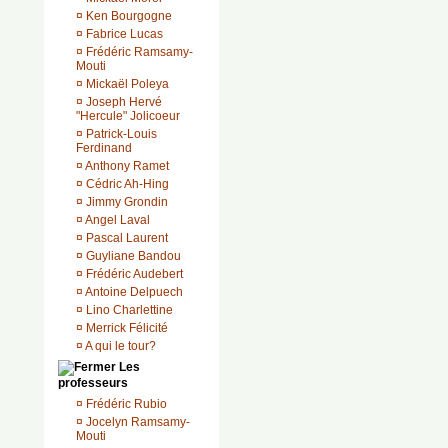
¤
Ken Bourgogne
¤
Fabrice Lucas
¤
Frédéric Ramsamy-
Mouti
¤
Mickaël Poleya
¤
Joseph Hervé
"Hercule" Jolicoeur
¤
Patrick-Louis
Ferdinand
¤
Anthony Ramet
¤
Cédric Ah-Hing
¤
Jimmy Grondin
¤
Angel Laval
¤
Pascal Laurent
¤
Guyliane Bandou
¤
Frédéric Audebert
¤
Antoine Delpuech
¤
Lino Charlettine
¤
Merrick Félicité
¤
A qui le tour?
Les
professeurs
¤
Frédéric Rubio
¤
Jocelyn Ramsamy-
Mouti