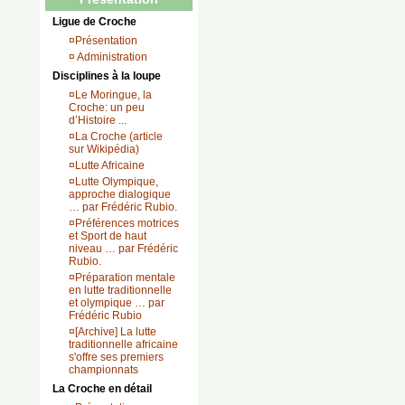
Ligue de Croche
¤
Présentation
¤
Administration
Disciplines à la loupe
¤
Le Moringue, la
Croche: un peu
d’Histoire ...
¤
La Croche (article
sur Wikipédia)
¤
Lutte Africaine
¤
Lutte Olympique,
approche dialogique
… par Frédéric Rubio.
¤
Préférences motrices
et Sport de haut
niveau … par Frédéric
Rubio.
¤
Préparation mentale
en lutte traditionnelle
et olympique … par
Frédéric Rubio
¤
[Archive] La lutte
traditionnelle africaine
s'offre ses premiers
championnats
La Croche en détail