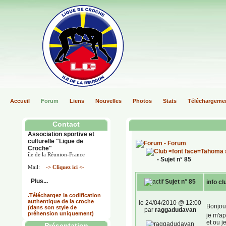
Accueil
Forum
Liens
Nouvelles
Photos
Stats
Téléchargeme
Contact
Association sportive et
culturelle "Ligue de
- Forum
Croche"
île de la Réunion-France
- Sujet n° 85
Mail:
-> Cliquez ici <-
Plus...
Sujet n° 85
info cl
.Téléchargez la codification
authentique de la croche
le 24/04/2010 @ 12:00
Bonjour
(dans son style de
par
raggadudavan
préhension uniquement)
je m'ap
et ou j
Présentation