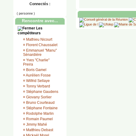
Connectés :
( personne )
Rencontre avec...
Les
compétiteurs
¤
Mathieu Nicourt
¤
Florent Chaussalet
¤
Emmanuel "Manu"
Sénardière
¤
Yves "Charlie"
Preira
¤
Boris Gamel
¤
Aurélien Fosse
¤
Wilfrid Sellaye
¤
Tonny Verbard
¤
Stéphane Gaudens
¤
Giovany Sorlier
¤
Bruno Courteaud
¤
Stéphane Fontaine
¤
Rodolphe Marlin
¤
Romain Paumel
¤
Jimmy Mahé
¤
Matthieu Debast
¤
Mickaël Morel