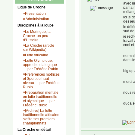
avec un
Ligue de Croche
par la 
mélange
¤
Présentation
ici je 
¤
Administration
des jeu
Disciplines à la loupe
le délé
sud de 
¤
Le Moringue, la
Croche: un peu
je rec
d’Histoire ...
travail
cool e
¤
La Croche (article
sur Wikipédia)
¤
Lutte Africaine
normale
dans le
¤
Lutte Olympique,
approche dialogique
… par Frédéric Rubio.
big up 
¤
Préférences motrices
et Sport de haut
merci a
niveau … par Frédéric
Rubio.
¤
Préparation mentale
nous r
en lutte traditionnelle
et olympique … par
duda s
Frédéric Rubio
¤
[Archive] La lutte
traditionnelle africaine
s'offre ses premiers
championnats
La Croche en détail