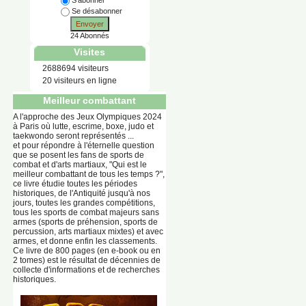
S'abonner
Se désabonner
Envoyer
24 Abonnés
Visites
2688694 visiteurs
20 visiteurs en ligne
Meilleur combattant
A l'approche des Jeux Olympiques 2024
à Paris où lutte, escrime, boxe, judo et
taekwondo seront représentés ...
et pour répondre à l'éternelle question
que se posent les fans de sports de
combat et d'arts martiaux, "Qui est le
meilleur combattant de tous les temps ?",
ce livre étudie toutes les périodes
historiques, de l'Antiquité jusqu'à nos
jours, toutes les grandes compétitions,
tous les sports de combat majeurs sans
armes (sports de préhension, sports de
percussion, arts martiaux mixtes) et avec
armes, et donne enfin les classements.
Ce livre de 800 pages (en e-book ou en
2 tomes) est le résultat de décennies de
collecte d'informations et de recherches
historiques.