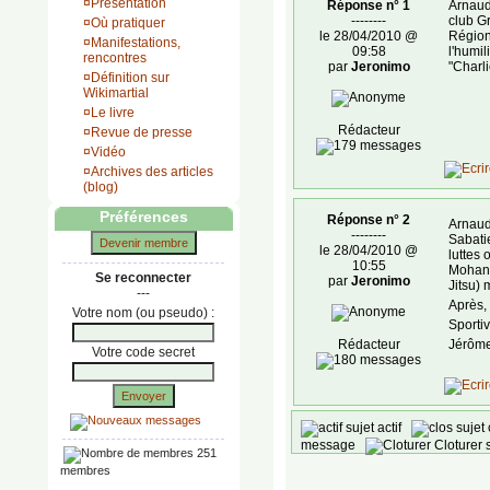
¤
Présentation
Réponse n° 1
Arnaud 
--------
club G
¤
Où pratiquer
le 28/04/2010 @
Régiona
¤
Manifestations,
09:58
l'humi
rencontres
par
Jeronimo
"Charli
¤
Définition sur
Wikimartial
¤
Le livre
Rédacteur
¤
Revue de presse
¤
Vidéo
¤
Archives des articles
(blog)
Préférences
Réponse n° 2
Arnaud
--------
Sabatie
Devenir membre
le 28/04/2010 @
luttes
10:55
Mohand
Se reconnecter
par
Jeronimo
Jitsu) 
---
Après, 
Votre nom (ou pseudo) :
Sporti
Rédacteur
Jérôm
Votre code secret
Envoyer
sujet actif
sujet
message
Cloturer
251
membres