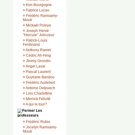
¤
Ken Bourgogne
¤
Fabrice Lucas
¤
Frédéric Ramsamy-
Mouti
¤
Mickaël Poleya
¤
Joseph Hervé
"Hercule" Jolicoeur
¤
Patrick-Louis
Ferdinand
¤
Anthony Ramet
¤
Cédric Ah-Hing
¤
Jimmy Grondin
¤
Angel Laval
¤
Pascal Laurent
¤
Guyliane Bandou
¤
Frédéric Audebert
¤
Antoine Delpuech
¤
Lino Charlettine
¤
Merrick Félicité
¤
A qui le tour?
Les
professeurs
¤
Frédéric Rubio
¤
Jocelyn Ramsamy-
Mouti